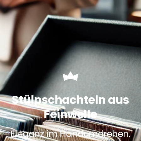
Stülpschachteln aus
Feinwelle
Eleganz im Handumdrehen.