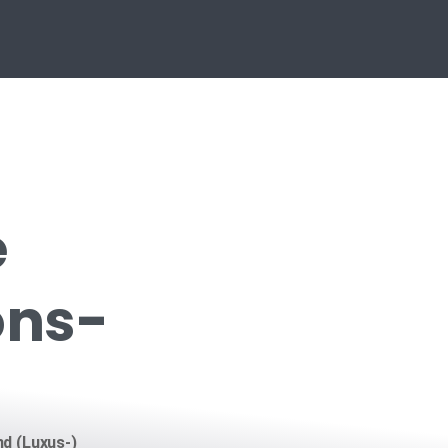
e
ons-
d (Luxus-)