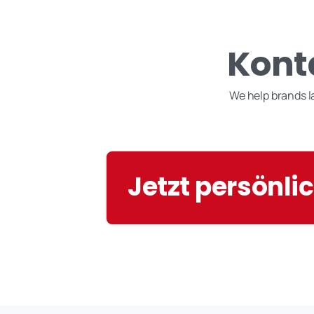
Kont
We help brands 
Jetzt persönli