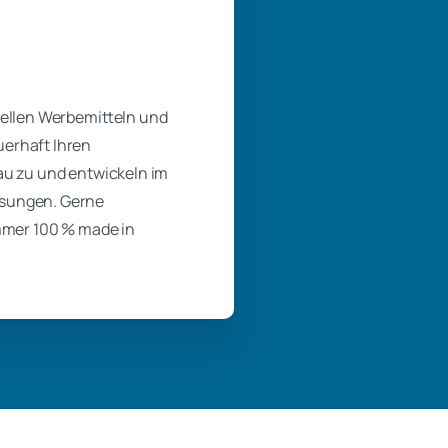
duellen Werbemitteln und
uerhaft Ihren
au zu und entwickeln im
ösungen. Gerne
immer 100 % made in