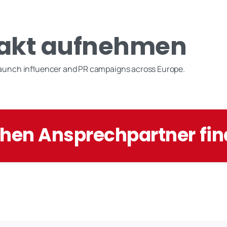
akt aufnehmen
launch influencer and PR campaigns across Europe.
chen Ansprechpartner fi