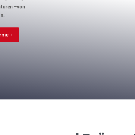
nturen –von
n.
ahme