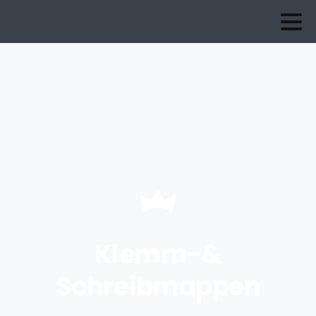
Klemm-&
Schreibmappen