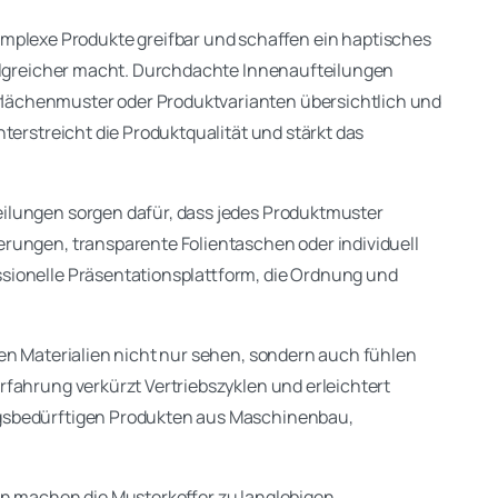
plexe Produkte greifbar und schaffen ein haptisches
folgreicher macht. Durchdachte Innenaufteilungen
lächenmuster oder Produktvarianten übersichtlich und
terstreicht die Produktqualität und stärkt das
ilungen sorgen dafür, dass jedes Produktmuster
rungen, transparente Folientaschen oder individuell
sionelle Präsentationsplattform, die Ordnung und
en Materialien nicht nur sehen, sondern auch fühlen
fahrung verkürzt Vertriebszyklen und erleichtert
gsbedürftigen Produkten aus Maschinenbau,
en machen die Musterkoffer zu langlebigen