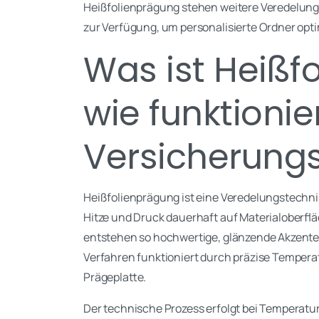
Heißfolienprägung stehen weitere Veredelun
zur Verfügung, um personalisierte Ordner opti
Was ist Heißf
wie funktionier
Versicherung
Heißfolienprägung ist eine Veredelungstechnik,
Hitze und Druck dauerhaft auf Materialoberf
entstehen so hochwertige, glänzende Akzente 
Verfahren funktioniert durch präzise Tempera
Prägeplatte.
Der technische Prozess erfolgt bei Temperatu