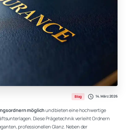
14. März 2026
Blog
ungsordnern möglich
und bieten eine hochwertige
ftsunterlagen. Diese Prägetechnik verleiht Ordnern
leganten, professionellen Glanz. Neben der