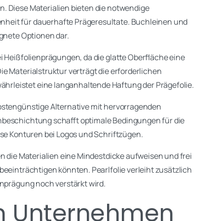
. Diese Materialien bieten die notwendige
nheit für dauerhafte Prägeresultate. Buchleinen und
ignete Optionen dar.
i Heißfolienprägungen, da die glatte Oberfläche eine
e Materialstruktur verträgt die erforderlichen
rleistet eine langanhaltende Haftung der Prägefolie.
ostengünstige Alternative mit hervorragenden
nbeschichtung schafft optimale Bedingungen für die
ise Konturen bei Logos und Schriftzügen.
en die Materialien eine Mindestdicke aufweisen und frei
beeinträchtigen könnten. Pearlfolie verleiht zusätzlich
enprägung noch verstärkt wird.
n Unternehmen