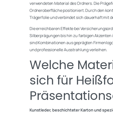
verwendeten Material des Ordners. Die Prägef
Ordneroberfläche positioniert. Durch den kontr
Trägerfolie und verbindet sich dauerhaft mit
Die erreichbaren Effekte bei Versicherungsor
Silberprägungen bis hin zu farbigen Akzenten
sind Kombinationen aus geprägten Firmenlogos
und professionelle Ausstrahlung verleihen.
Welche Materi
sich für Heiß
Präsentation
Kunstleder, beschichteter Karton und spezi