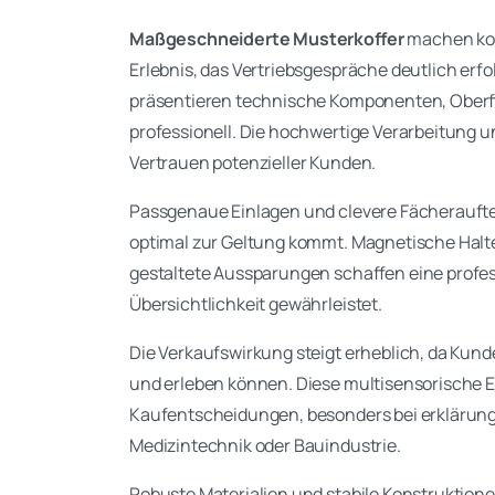
Maßgeschneiderte Musterkoffer
machen kom
Erlebnis, das Vertriebsgespräche deutlich er
präsentieren technische Komponenten, Oberf
professionell. Die hochwertige Verarbeitung un
Vertrauen potenzieller Kunden.
Passgenaue Einlagen und clevere Fächeraufte
optimal zur Geltung kommt. Magnetische Halte
gestaltete Aussparungen schaffen eine profes
Übersichtlichkeit gewährleistet.
Die Verkaufswirkung steigt erheblich, da Kund
und erleben können. Diese multisensorische Er
Kaufentscheidungen, besonders bei erklärun
Medizintechnik oder Bauindustrie.
Robuste Materialien und stabile Konstruktion