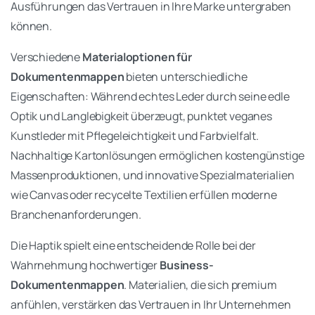
Ausführungen das Vertrauen in Ihre Marke untergraben
können.
Verschiedene
Materialoptionen für
Dokumentenmappen
bieten unterschiedliche
Eigenschaften: Während echtes Leder durch seine edle
Optik und Langlebigkeit überzeugt, punktet veganes
Kunstleder mit Pflegeleichtigkeit und Farbvielfalt.
Nachhaltige Kartonlösungen ermöglichen kostengünstige
Massenproduktionen, und innovative Spezialmaterialien
wie Canvas oder recycelte Textilien erfüllen moderne
Branchenanforderungen.
Die Haptik spielt eine entscheidende Rolle bei der
Wahrnehmung hochwertiger
Business-
Dokumentenmappen
. Materialien, die sich premium
anfühlen, verstärken das Vertrauen in Ihr Unternehmen