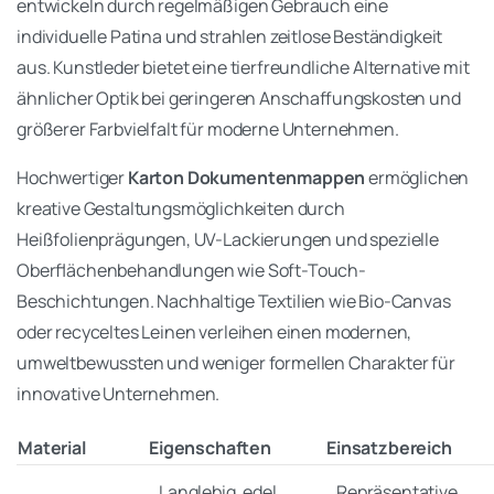
entwickeln durch regelmäßigen Gebrauch eine
individuelle Patina und strahlen zeitlose Beständigkeit
aus. Kunstleder bietet eine tierfreundliche Alternative mit
ähnlicher Optik bei geringeren Anschaffungskosten und
größerer Farbvielfalt für moderne Unternehmen.
Hochwertiger
Karton Dokumentenmappen
ermöglichen
kreative Gestaltungsmöglichkeiten durch
Heißfolienprägungen, UV-Lackierungen und spezielle
Oberflächenbehandlungen wie Soft-Touch-
Beschichtungen. Nachhaltige Textilien wie Bio-Canvas
oder recyceltes Leinen verleihen einen modernen,
umweltbewussten und weniger formellen Charakter für
innovative Unternehmen.
Material
Eigenschaften
Einsatzbereich
Langlebig, edel,
Repräsentative