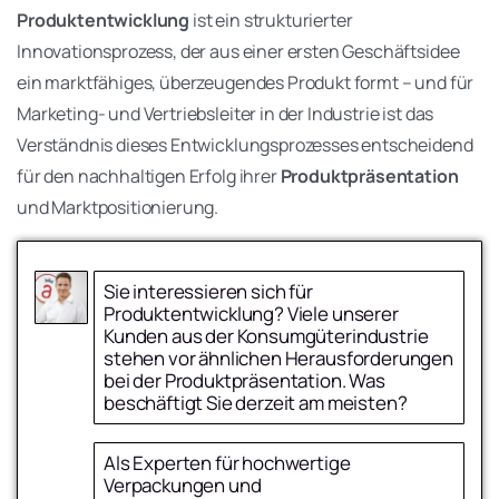
Produktentwicklung
ist ein strukturierter
Innovationsprozess, der aus einer ersten Geschäftsidee
ein marktfähiges, überzeugendes Produkt formt – und für
Marketing- und Vertriebsleiter in der Industrie ist das
Verständnis dieses Entwicklungsprozesses entscheidend
für den nachhaltigen Erfolg ihrer
Produktpräsentation
und Marktpositionierung.
Sie interessieren sich für
Produktentwicklung? Viele unserer
Kunden aus der Konsumgüterindustrie
stehen vor ähnlichen Herausforderungen
bei der Produktpräsentation. Was
Wir entwickeln ein neues Produkt und
beschäftigt Sie derzeit am meisten?
Sehr dringend – wir brauchen schnell eine
brauchen eine hochwertige Verpackung
Lösung
Als Experten für hochwertige
Unsere bestehende Verpackung
Verpackungen und