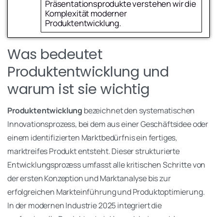
Mittelfristig geplant – wir sammeln erst
Präsentationsprodukte verstehen wir die
transportiert unsere Markenwerte nicht
Name
Komplexität moderner
Informationen
optimal
Produktentwicklung.
Langfristige Planung – wir erkunden
Wir suchen nach nachhaltigen
E-Mail
Was bedeutet
Möglichkeiten
Verpackungslösungen ohne Qualitätsverlust
Produktentwicklung und
Wir möchten uns am POS besser von der
warum ist sie wichtig
Telefon (optional)
Konkurrenz differenzieren
Produktentwicklung
bezeichnet den systematischen
Innovationsprozess, bei dem aus einer Geschäftsidee oder
einem identifizierten Marktbedürfnis ein fertiges,
Jetzt Kontakt aufnehmen
marktreifes Produkt entsteht. Dieser strukturierte
Entwicklungsprozess umfasst alle kritischen Schritte von
der ersten Konzeption und Marktanalyse bis zur
erfolgreichen Markteinführung und Produktoptimierung.
In der modernen Industrie 2025 integriert die