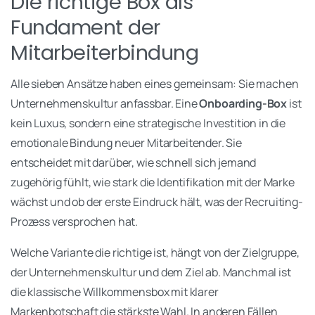
Die richtige Box als
Fundament der
Mitarbeiterbindung
Alle sieben Ansätze haben eines gemeinsam: Sie machen
Unternehmenskultur anfassbar. Eine
Onboarding-Box
ist
kein Luxus, sondern eine strategische Investition in die
emotionale Bindung neuer Mitarbeitender. Sie
entscheidet mit darüber, wie schnell sich jemand
zugehörig fühlt, wie stark die Identifikation mit der Marke
wächst und ob der erste Eindruck hält, was der Recruiting-
Prozess versprochen hat.
Welche Variante die richtige ist, hängt von der Zielgruppe,
der Unternehmenskultur und dem Ziel ab. Manchmal ist
die klassische Willkommensbox mit klarer
Markenbotschaft die stärkste Wahl. In anderen Fällen