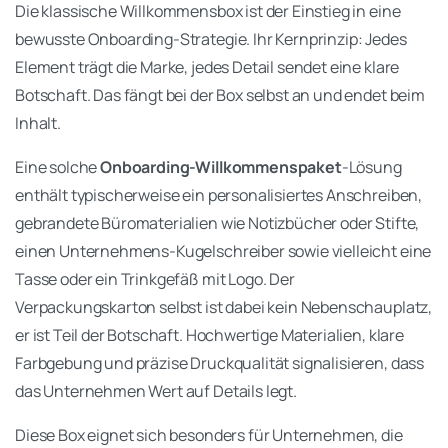
Die klassische Willkommensbox ist der Einstieg in eine
bewusste Onboarding-Strategie. Ihr Kernprinzip: Jedes
Element trägt die Marke, jedes Detail sendet eine klare
Botschaft. Das fängt bei der Box selbst an und endet beim
Inhalt.
Eine solche
Onboarding-Willkommenspaket
-Lösung
enthält typischerweise ein personalisiertes Anschreiben,
gebrandete Büromaterialien wie Notizbücher oder Stifte,
einen Unternehmens-Kugelschreiber sowie vielleicht eine
Tasse oder ein Trinkgefäß mit Logo. Der
Verpackungskarton selbst ist dabei kein Nebenschauplatz,
er ist Teil der Botschaft. Hochwertige Materialien, klare
Farbgebung und präzise Druckqualität signalisieren, dass
das Unternehmen Wert auf Details legt.
Diese Box eignet sich besonders für Unternehmen, die