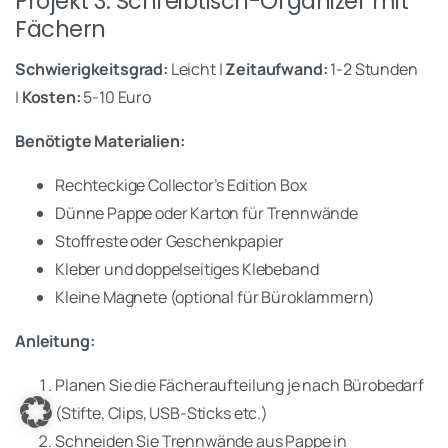
Projekt 3: Schreibtisch-Organizer mit
Fächern
Schwierigkeitsgrad:
Leicht |
Zeitaufwand:
1-2 Stunden
|
Kosten:
5-10 Euro
Benötigte Materialien:
Rechteckige Collector’s Edition Box
Dünne Pappe oder Karton für Trennwände
Stoffreste oder Geschenkpapier
Kleber und doppelseitiges Klebeband
Kleine Magnete (optional für Büroklammern)
Anleitung:
Anmelden
Planen Sie die Fächeraufteilung je nach Bürobedarf
(Stifte, Clips, USB-Sticks etc.)
Schneiden Sie Trennwände aus Pappe in