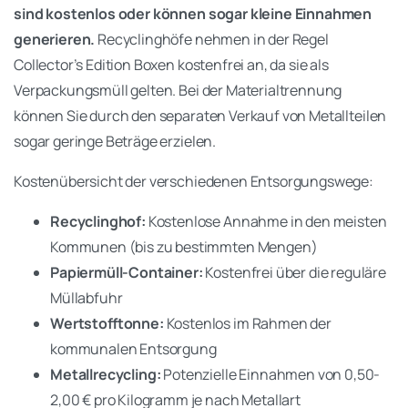
sind kostenlos oder können sogar kleine Einnahmen
generieren.
Recyclinghöfe nehmen in der Regel
Collector’s Edition Boxen kostenfrei an, da sie als
Verpackungsmüll gelten. Bei der Materialtrennung
können Sie durch den separaten Verkauf von Metallteilen
sogar geringe Beträge erzielen.
Kostenübersicht der verschiedenen Entsorgungswege:
Recyclinghof:
Kostenlose Annahme in den meisten
Kommunen (bis zu bestimmten Mengen)
Papiermüll-Container:
Kostenfrei über die reguläre
Müllabfuhr
Wertstofftonne:
Kostenlos im Rahmen der
kommunalen Entsorgung
Metallrecycling:
Potenzielle Einnahmen von 0,50-
2,00 € pro Kilogramm je nach Metallart