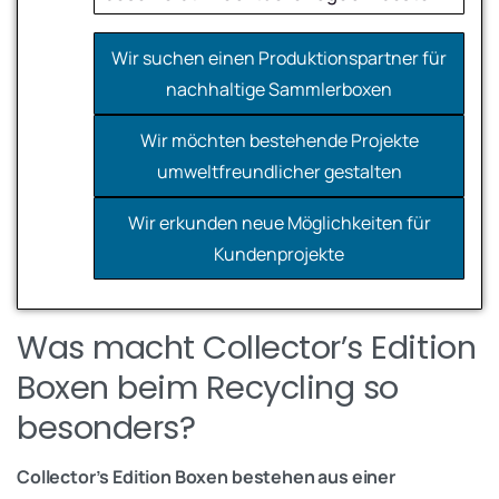
Wir haben ein aktuelles Projekt, das
Wir suchen einen Produktionspartner für
umgesetzt werden soll
nachhaltige Sammlerboxen
Recyclingfreundliche Materialien und
Name*
Wir planen für die nächsten Monate
Konstruktion
Wir möchten bestehende Projekte
Wir sammeln erstmal Informationen für
umweltfreundlicher gestalten
Hochwertige Optik trotz nachhaltiger
E-Mail*
künftige Projekte
Produktion
Wir erkunden neue Möglichkeiten für
Kundenprojekte
Kosteneffiziente Umsetzung bei kleinen
Telefon (optional)
Auflagen
Was macht Collector’s Edition
Boxen beim Recycling so
besonders?
Jetzt Kontakt aufnehmen
Collector’s Edition Boxen bestehen aus einer