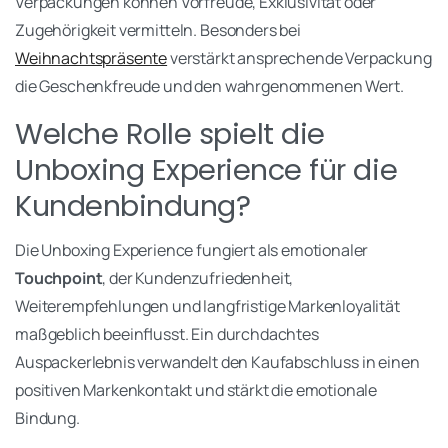
Verpackungen können Vorfreude, Exklusivität oder
Zugehörigkeit vermitteln. Besonders bei
Weihnachtspräsente
verstärkt ansprechende Verpackung
die Geschenkfreude und den wahrgenommenen Wert.
Welche Rolle spielt die
Unboxing Experience für die
Kundenbindung?
Die Unboxing Experience fungiert als emotionaler
Touchpoint
, der Kundenzufriedenheit,
Weiterempfehlungen und langfristige Markenloyalität
maßgeblich beeinflusst. Ein durchdachtes
Auspackerlebnis verwandelt den Kaufabschluss in einen
positiven Markenkontakt und stärkt die emotionale
Bindung.