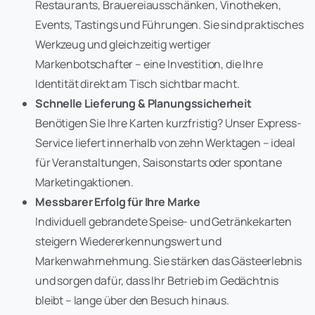
Restaurants, Brauereiausschänken, Vinotheken,
Events, Tastings und Führungen. Sie sind praktisches
Werkzeug und gleichzeitig wertiger
Markenbotschafter – eine Investition, die Ihre
Identität direkt am Tisch sichtbar macht.
Schnelle Lieferung & Planungssicherheit
Benötigen Sie Ihre Karten kurzfristig? Unser Express-
Service liefert innerhalb von zehn Werktagen – ideal
für Veranstaltungen, Saisonstarts oder spontane
Marketingaktionen.
Messbarer Erfolg für Ihre Marke
Individuell gebrandete Speise- und Getränkekarten
steigern Wiedererkennungswert und
Markenwahrnehmung. Sie stärken das Gästeerlebnis
und sorgen dafür, dass Ihr Betrieb im Gedächtnis
bleibt – lange über den Besuch hinaus.