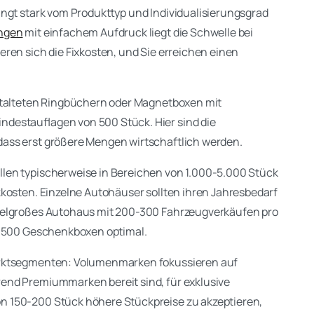
ängt stark vom Produkttyp und Individualisierungsgrad
ungen
mit einfachem Aufdruck liegt die Schwelle bei
ren sich die Fixkosten, und Sie erreichen einen
estalteten Ringbüchern oder Magnetboxen mit
destauflagen von 500 Stück. Hier sind die
ass erst größere Mengen wirtschaftlich werden.
len typischerweise in Bereichen von 1.000-5.000 Stück
kkosten. Einzelne Autohäuser sollten ihren Jahresbedarf
ttelgroßes Autohaus mit 200-300 Fahrzeugverkäufen pro
0-500 Geschenkboxen optimal.
arktsegmenten: Volumenmarken fokussieren auf
end Premiummarken bereit sind, für exklusive
n 150-200 Stück höhere Stückpreise zu akzeptieren,