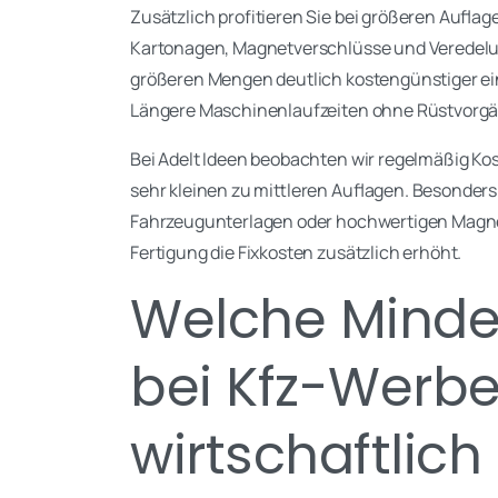
Zusätzlich profitieren Sie bei größeren Aufla
Kartonagen, Magnetverschlüsse und Veredelu
größeren Mengen deutlich kostengünstiger eing
Längere Maschinenlaufzeiten ohne Rüstvorgäng
Bei Adelt Ideen beobachten wir regelmäßig 
sehr kleinen zu mittleren Auflagen. Besonders 
Fahrzeugunterlagen oder hochwertigen Magne
Fertigung die Fixkosten zusätzlich erhöht.
Welche Minde
bei Kfz-Werb
wirtschaftlich