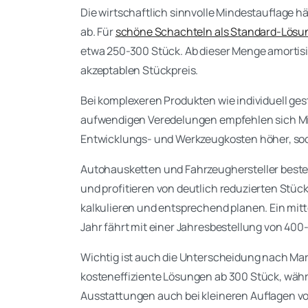
Die wirtschaftlich sinnvolle Mindestauflage h
ab. Für
schöne Schachteln als Standard-Lös
etwa 250-300 Stück. Ab dieser Menge amortisie
akzeptablen Stückpreis.
Bei komplexeren Produkten wie individuell g
aufwendigen Veredelungen empfehlen sich Min
Entwicklungs- und Werkzeugkosten höher, sod
Autohausketten und Fahrzeughersteller bestel
und profitieren von deutlich reduzierten Stüc
kalkulieren und entsprechend planen. Ein mi
Jahr fährt mit einer Jahresbestellung von 40
Wichtig ist auch die Unterscheidung nach M
kosteneffiziente Lösungen ab 300 Stück, währ
Ausstattungen auch bei kleineren Auflagen vo