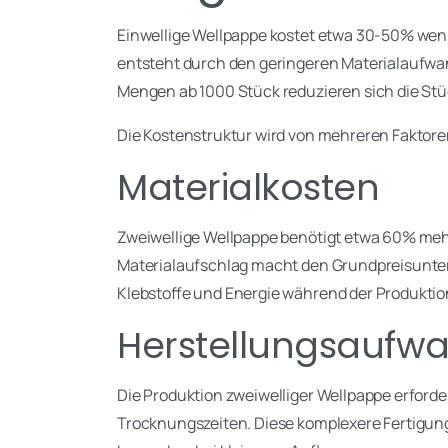
Einwellige Wellpappe kostet etwa 30-50% weni
entsteht durch den geringeren Materialaufwan
Mengen ab 1000 Stück reduzieren sich die Stü
Die Kostenstruktur wird von mehreren Faktore
Materialkosten
Zweiwellige Wellpappe benötigt etwa 60% mehr 
Materialaufschlag macht den Grundpreisunte
Klebstoffe und Energie während der Produktio
Herstellungsaufw
Die Produktion zweiwelliger Wellpappe erforde
Trocknungszeiten. Diese komplexere Fertigung 