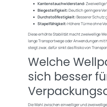
Kantenstauchwiderstand:
Zweiwellige 
Biegesteifigkeit:
Deutlich geringere Ve
Durchstoßfestigkeit:
Besserer Schutz 
Stapelfähigkeit:
Höhere Türme ohne Ve
Diese erhöhte Stabilität macht zweiwellige W
lange Transportwege oder Anwendungen mit 
steigt zwar, dafür sinkt das Risiko von Transp
Welche Wellp
sich besser f
Verpackungs
Die Wahl zwischen einwelliger und zweiwellige