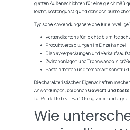
glatten Außenschichten für eine gleichmäßige
leicht, kostengünstig und dennoch ausreichen
Typische Anwendungsbereiche für einwellige 
Versandkartons für leichte bis mittelsc
Produktverpackungen im Einzelhandel
Displayverpackungen und Verkaufsaufst
Zwischenlagen und Trennwände in grö
Bastelarbeiten und temporäre Konstruk
Die charakteristischen Eigenschaften machen 
Anwendungen, bei denen
Gewicht und Koste
für Produkte bis etwa 10 Kilogramm und eignet
Wie untersche