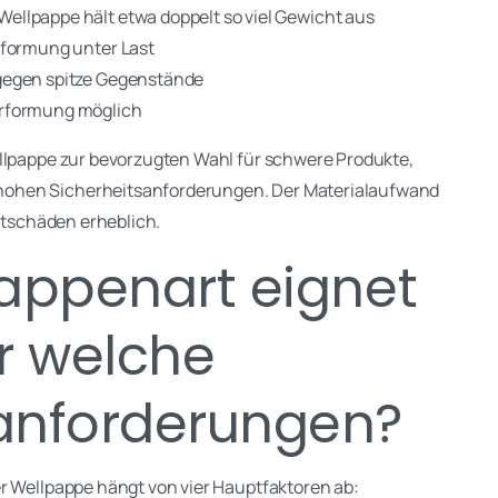
Wellpappe hält etwa doppelt so viel Gewicht aus
rformung unter Last
gegen spitze Gegenstände
rformung möglich
ellpappe zur bevorzugten Wahl für schwere Produkte,
hohen Sicherheitsanforderungen. Der Materialaufwand
ortschäden erheblich.
appenart eignet
ür welche
anforderungen?
r Wellpappe hängt von vier Hauptfaktoren ab: