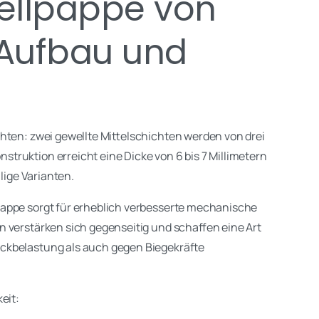
ellpappe von
n Aufbau und
hten: zwei gewellte Mittelschichten werden von drei
truktion erreicht eine Dicke von 6 bis 7 Millimetern
llige Varianten.
pappe sorgt für erheblich verbesserte mechanische
 verstärken sich gegenseitig und schaffen eine Art
ckbelastung als auch gegen Biegekräfte
eit: