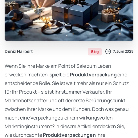
Deniz Harbert
7. Juni 2025
Blog
Wenn Sie Ihre Marke am Point of Sale zum Leben
erwecken möchten, spielt die
Produktverpackung
eine
entscheidende Rolle. Sie ist weit mehr als nur ein Schutz
für Ihr Produkt – sie ist Ihr stummer Verkäufer, Ihr
Markenbotschafter und oft der erste Berührungspunkt
zwischen Ihrer Marke und dem Kunden. Doch was genau
macht eine Verpackung zu einem wirkungsvollen
Marketinginstrument? In diesem Artikel entdecken Sie,
wie durchdachte
Produktverpackungen
Ihre