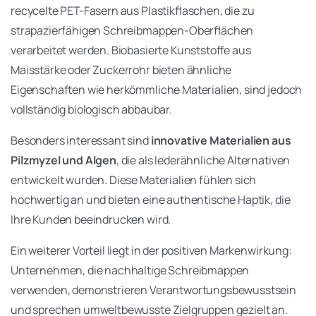
recycelte PET-Fasern aus Plastikflaschen, die zu
strapazierfähigen Schreibmappen-Oberflächen
verarbeitet werden. Biobasierte Kunststoffe aus
Maisstärke oder Zuckerrohr bieten ähnliche
Eigenschaften wie herkömmliche Materialien, sind jedoch
vollständig biologisch abbaubar.
Besonders interessant sind
innovative Materialien aus
Pilzmyzel und Algen
, die als lederähnliche Alternativen
entwickelt wurden. Diese Materialien fühlen sich
hochwertig an und bieten eine authentische Haptik, die
Ihre Kunden beeindrucken wird.
Ein weiterer Vorteil liegt in der positiven Markenwirkung:
Unternehmen, die nachhaltige Schreibmappen
verwenden, demonstrieren Verantwortungsbewusstsein
und sprechen umweltbewusste Zielgruppen gezielt an.