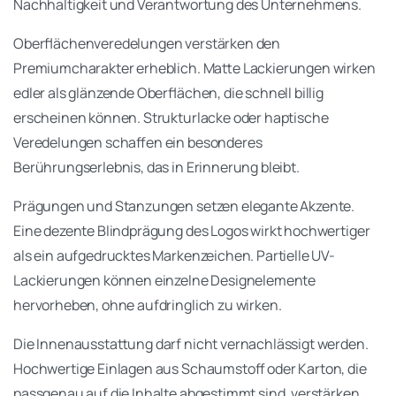
Nachhaltigkeit und Verantwortung des Unternehmens.
Oberflächenveredelungen verstärken den
Premiumcharakter erheblich. Matte Lackierungen wirken
edler als glänzende Oberflächen, die schnell billig
erscheinen können. Strukturlacke oder haptische
Veredelungen schaffen ein besonderes
Berührungserlebnis, das in Erinnerung bleibt.
Prägungen und Stanzungen setzen elegante Akzente.
Eine dezente Blindprägung des Logos wirkt hochwertiger
als ein aufgedrucktes Markenzeichen. Partielle UV-
Lackierungen können einzelne Designelemente
hervorheben, ohne aufdringlich zu wirken.
Die Innenausstattung darf nicht vernachlässigt werden.
Hochwertige Einlagen aus Schaumstoff oder Karton, die
passgenau auf die Inhalte abgestimmt sind, verstärken