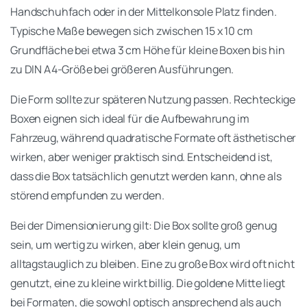
Handschuhfach oder in der Mittelkonsole Platz finden.
Typische Maße bewegen sich zwischen 15 x 10 cm
Grundfläche bei etwa 3 cm Höhe für kleine Boxen bis hin
zu DIN A4-Größe bei größeren Ausführungen.
Die Form sollte zur späteren Nutzung passen. Rechteckige
Boxen eignen sich ideal für die Aufbewahrung im
Fahrzeug, während quadratische Formate oft ästhetischer
wirken, aber weniger praktisch sind. Entscheidend ist,
dass die Box tatsächlich genutzt werden kann, ohne als
störend empfunden zu werden.
Bei der Dimensionierung gilt: Die Box sollte groß genug
sein, um wertig zu wirken, aber klein genug, um
alltagstauglich zu bleiben. Eine zu große Box wird oft nicht
genutzt, eine zu kleine wirkt billig. Die goldene Mitte liegt
bei Formaten, die sowohl optisch ansprechend als auch