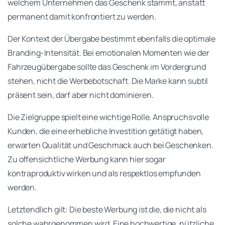
welchem Unternehmen das Geschenk stammt, anstatt
permanent damit konfrontiert zu werden.
Der Kontext der Übergabe bestimmt ebenfalls die optimale
Branding-Intensität. Bei emotionalen Momenten wie der
Fahrzeugübergabe sollte das Geschenk im Vordergrund
stehen, nicht die Werbebotschaft. Die Marke kann subtil
präsent sein, darf aber nicht dominieren.
Die Zielgruppe spielt eine wichtige Rolle. Anspruchsvolle
Kunden, die eine erhebliche Investition getätigt haben,
erwarten Qualität und Geschmack auch bei Geschenken.
Zu offensichtliche Werbung kann hier sogar
kontraproduktiv wirken und als respektlos empfunden
werden.
Letztendlich gilt: Die beste Werbung ist die, die nicht als
solche wahrgenommen wird. Eine hochwertige, nützliche