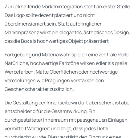
Zurückhaltende Markenintegration steht an erster Stelle.
Das Logo sollte dezent platziert und nicht
überdimensioniert sein. Statt aufdringlicher
Markenpräsenz wirkt ein elegantes, ästhetisches Design,
das die Box als hochwertiges Objekt präsentiert.
Farbgebung und Materialwahl spielen eine zentrale Rolle.
Natürliche, hochwertige Farbtöne wirken edler als grelle
Werbefarben. Matte Oberflächen oder hochwertige
Veredelungen wie Prägungen verstärken den
Geschenkcharakter zusätzlich.
Die Gestaltung der Innenseite wird oft übersehen, ist aber
entscheidend für die Gesamtwirkung. Ein
durchgestalteter Innenraum mit passgenauen Einlagen
vermittelt Wertigkeit und zeigt, dass jedes Detail
durchdacht wurde. Dies verstärkt den Eindruck eines