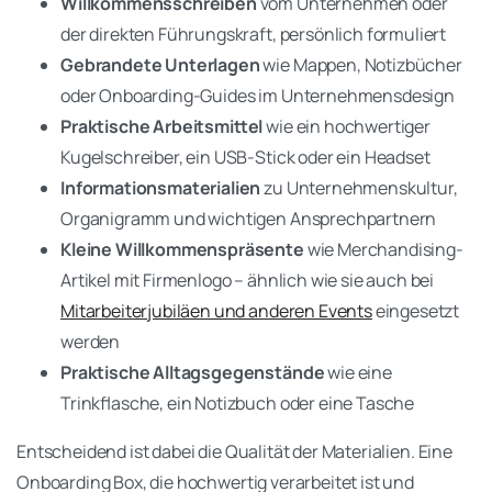
Willkommensschreiben
vom Unternehmen oder
der direkten Führungskraft, persönlich formuliert
Gebrandete Unterlagen
wie Mappen, Notizbücher
oder Onboarding-Guides im Unternehmensdesign
Praktische Arbeitsmittel
wie ein hochwertiger
Kugelschreiber, ein USB-Stick oder ein Headset
Informationsmaterialien
zu Unternehmenskultur,
Organigramm und wichtigen Ansprechpartnern
Kleine Willkommenspräsente
wie Merchandising-
Artikel mit Firmenlogo – ähnlich wie sie auch bei
Mitarbeiterjubiläen und anderen Events
eingesetzt
werden
Praktische Alltagsgegenstände
wie eine
Trinkflasche, ein Notizbuch oder eine Tasche
Entscheidend ist dabei die Qualität der Materialien. Eine
Onboarding Box, die hochwertig verarbeitet ist und