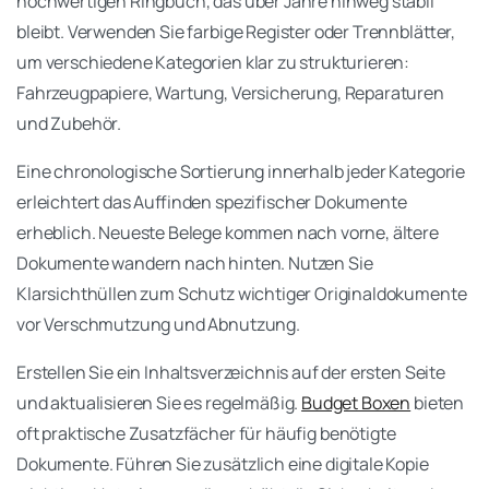
hochwertigen Ringbuch, das über Jahre hinweg stabil
bleibt. Verwenden Sie farbige Register oder Trennblätter,
um verschiedene Kategorien klar zu strukturieren:
Fahrzeugpapiere, Wartung, Versicherung, Reparaturen
und Zubehör.
Eine chronologische Sortierung innerhalb jeder Kategorie
erleichtert das Auffinden spezifischer Dokumente
erheblich. Neueste Belege kommen nach vorne, ältere
Dokumente wandern nach hinten. Nutzen Sie
Klarsichthüllen zum Schutz wichtiger Originaldokumente
vor Verschmutzung und Abnutzung.
Erstellen Sie ein Inhaltsverzeichnis auf der ersten Seite
und aktualisieren Sie es regelmäßig.
Budget Boxen
bieten
oft praktische Zusatzfächer für häufig benötigte
Dokumente. Führen Sie zusätzlich eine digitale Kopie