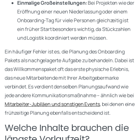
Einmalige Großeinstellungen:
Bei Projekten wie der
Eröffnung einer neuen Niederlassung oder einem
Onboarding-Tag für viele Personen gleichzeitig ist
ein früher Start besonders wichtig, da Stückzahlen
und Logistik koordiniert werden müssen.
Ein häufiger Fehler ist es, die Planung des Onboarding
Pakets als nachgelagerte Aufgabe zu behandeln. Dabei ist
das Willkommenspaket oft das erste physische Erlebnis,
das neue Mitarbeitende mit Ihrer Arbeitgebermarke
verbindet. Es verdient denselben Planungsaufwand wie
jede andere Kommunikationsmaßnahme – ähnlich wie bei
Mitarbeiter-Jubiläen und sonstigen Events
, bei denen eine
frühzeitige Planung ebenfalls entscheidend ist.
Welche Inhalte brauchen die
längste Vorlaufzeit?