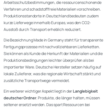
Arbeitsschutzbestimmungen, die ressourcenschonende
Verfahren und schadstofffreie Materialien vorschreiben.
Produktionsstandorte in Deutschland bedeuten zudem
kurze Lieferwege innerhalb Europas, was den CO2-
Ausstoß durch Transport erheblich reduziert.
Die Bezeichnung Made in Germany steht für transparente
Fertigungsprozesse mit nachvollziehbaren Lieferketten.
Sie können als Kunde die Herkunft der Materialien und die
Produktionsbedingungen leichter überprüfen als bei
importierter Ware. Deutsche Hersteller setzen häufig auf
lokale Zulieferer, was die regionale Wirtschaft stärkt und
zusätzliche Transportwege vermeidet.
Ein weiterer wichtiger Aspekt liegt in der
Langlebigkeit
deutscher Ordner
. Produkte, die länger halten, müssen
seltener ersetzt werden. Das spart Ressourcen bei