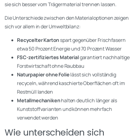
sie sich besser vom Trägermaterial trennen lassen.
Die Unterschiede zwischen den Materialoptionen zeigen
sich vor allem in der Umweltbilanz:
Recycelter Karton
spart gegenüber Frischfasern
etwa 50 Prozent Energie und 70 Prozent Wasser
FSC-zertifiziertes Material
garantiert nachhaltige
Forstwirtschaft ohne Raubbau
Naturpapier ohne Folie
lässt sich vollständig
recyceln, während kaschierte Oberflächen oft im
Restmüll landen
Metallmechaniken
halten deutlich länger als
Kunststoffvarianten und können mehrfach
verwendet werden
Wie unterscheiden sich