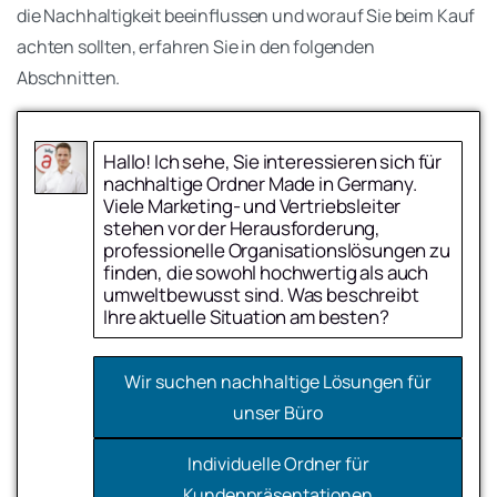
die Nachhaltigkeit beeinflussen und worauf Sie beim Kauf
achten sollten, erfahren Sie in den folgenden
Abschnitten.
Hallo! Ich sehe, Sie interessieren sich für
nachhaltige Ordner Made in Germany.
Viele Marketing- und Vertriebsleiter
stehen vor der Herausforderung,
professionelle Organisationslösungen zu
finden, die sowohl hochwertig als auch
umweltbewusst sind. Was beschreibt
Ihre aktuelle Situation am besten?
Individuelle Gestaltung mit
Akut – wir brauchen zeitnah eine Lösung
Firmenlogo
Name
Wir suchen nachhaltige Lösungen für
Mittelfristig – in den nächsten Monaten
unser Büro
Sonderformate für spezielle
Langfristig – wir planen voraus
Inhalte
E-Mail-Adresse
Individuelle Ordner für
Kundenpräsentationen