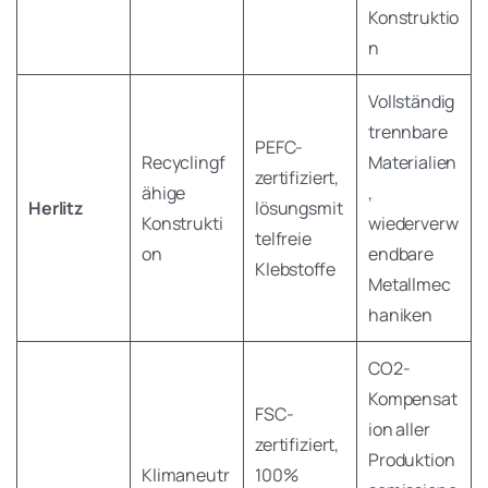
Konstruktio
n
Vollständig
trennbare
PEFC-
Recyclingf
Materialien
zertifiziert,
ähige
,
Herlitz
lösungsmit
Konstrukti
wiederverw
telfreie
on
endbare
Klebstoffe
Metallmec
haniken
CO2-
Kompensat
FSC-
ion aller
zertifiziert,
Produktion
Klimaneutr
100%