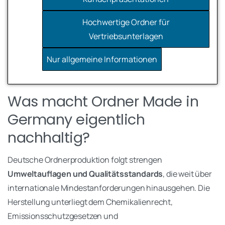
Nachhaltige Materialien und
Telefonnummer (optional)
Hochwertige Ordner für
Produktion
Vertriebsunterlagen
Langlebigkeit für häufigen
Nur allgemeine Informationen
Einsatz
Jetzt Beratung anfragen
Was macht Ordner Made in
Zusatzoptionen wie Taschen oder
Verschlüsse
Germany eigentlich
nachhaltig?
Weiter
Deutsche Ordnerproduktion folgt strengen
Umweltauflagen und Qualitätsstandards
, die weit über
internationale Mindestanforderungen hinausgehen. Die
Herstellung unterliegt dem Chemikalienrecht,
Emissionsschutzgesetzen und