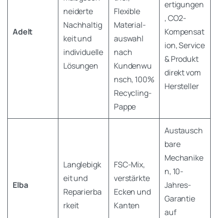
ertigungen
neiderte
Flexible
, CO2-
Nachhaltig
Material-
Adelt
Kompensat
keit und
auswahl
ion, Service
individuelle
nach
& Produkt
Lösungen
Kundenwu
direkt vom
nsch, 100%
Hersteller
Recycling-
Pappe
Austausch
bare
Mechanike
Langlebigk
FSC-Mix,
n, 10-
eit und
verstärkte
Elba
Jahres-
Reparierba
Ecken und
Garantie
rkeit
Kanten
auf