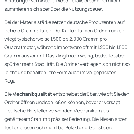
Ablösungen verhindert. Diese Details erscheinen klein,
summieren sich aber über die Nutzungsdauer.
Bei der Materialstärke setzen deutsche Produzenten auf
höhere Grammaturen. Der Karton für den Ordnerrücken
wiegt typischerweise 1.500 bis 2.000 Gramm pro
Quadratmeter, während Importware oft mit 1.200 bis 1.500
Gramm auskommt. Das klingt nach wenig, bedeutet aber
spürbar mehr Stabilität. Die Ordner verbiegen sich nicht so
leicht und behalten ihre Form auch im vollgepackten
Regal.
Die
Mechanikqualität
entscheidet darüber, wie oft Sie den
Ordner öffnen und schließen können, bevor er versagt.
Deutsche Hersteller verwenden Mechaniken aus
gehärtetem Stahl mit präziser Federung. Die Nieten sitzen
fest und lösen sich nicht bei Belastung. Günstigere