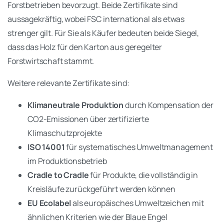
Forstbetrieben bevorzugt. Beide Zertifikate sind
aussagekräftig, wobei FSC international als etwas
strenger gilt. Für Sie als Käufer bedeuten beide Siegel,
dass das Holz für den Karton aus geregelter
Forstwirtschaft stammt.
Weitere relevante Zertifikate sind:
Klimaneutrale Produktion
durch Kompensation der
CO2-Emissionen über zertifizierte
Klimaschutzprojekte
ISO 14001
für systematisches Umweltmanagement
im Produktionsbetrieb
Cradle to Cradle
für Produkte, die vollständig in
Kreisläufe zurückgeführt werden können
EU Ecolabel
als europäisches Umweltzeichen mit
ähnlichen Kriterien wie der Blaue Engel