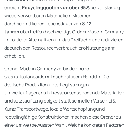
erreicht
Recyclingquoten von über 95%
bei vollständig
wiederverwertbaren Materialien. Mit einer
durchschnittlichen Lebensdauer von
8-12
Jahren
übertreffen hochwertige Ordner Made in Germany
importierte Alternativen um das Dreifache und reduzieren
dadurch den Ressourcenverbrauch pro Nutzungsjahr
erheblich.
Ordner Made in Germany verbinden hohe
Qualitätsstandards mit nachhaltigem Handeln. Die
deutsche Produktion unterliegt strengen
Umweltauflagen, nutzt ressourcenschonende Materialien
und setzt auf Langlebigkeit statt schnellen Verschleiß.
Kurze Transportwege, lokale Wertschöpfung und
recyclingfähige Konstruktionen machen diese Ordner zu
einer umweltbewussten Wahl. Welche konkreten Faktoren