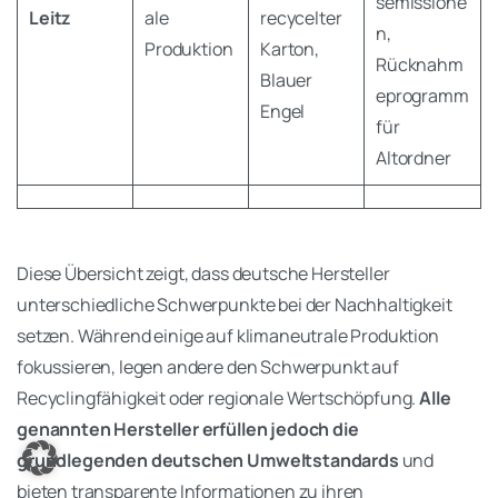
semissione
Leitz
ale
recycelter
n,
Produktion
Karton,
Rücknahm
Blauer
eprogramm
Engel
für
Altordner
Diese Übersicht zeigt, dass deutsche Hersteller
unterschiedliche Schwerpunkte bei der Nachhaltigkeit
setzen. Während einige auf klimaneutrale Produktion
fokussieren, legen andere den Schwerpunkt auf
Anmelden
Recyclingfähigkeit oder regionale Wertschöpfung.
Alle
genannten Hersteller erfüllen jedoch die
grundlegenden deutschen Umweltstandards
und
bieten transparente Informationen zu ihren