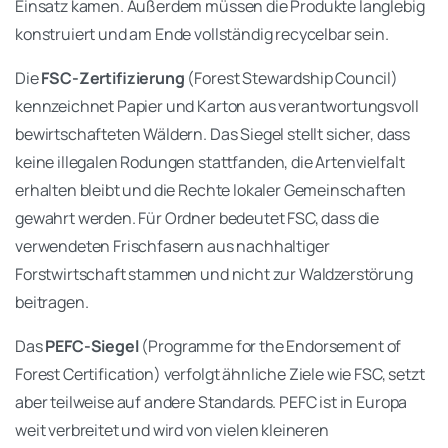
Einsatz kamen. Außerdem müssen die Produkte langlebig
konstruiert und am Ende vollständig recycelbar sein.
Die
FSC-Zertifizierung
(Forest Stewardship Council)
kennzeichnet Papier und Karton aus verantwortungsvoll
bewirtschafteten Wäldern. Das Siegel stellt sicher, dass
keine illegalen Rodungen stattfanden, die Artenvielfalt
erhalten bleibt und die Rechte lokaler Gemeinschaften
gewahrt werden. Für Ordner bedeutet FSC, dass die
verwendeten Frischfasern aus nachhaltiger
Forstwirtschaft stammen und nicht zur Waldzerstörung
beitragen.
Das
PEFC-Siegel
(Programme for the Endorsement of
Forest Certification) verfolgt ähnliche Ziele wie FSC, setzt
aber teilweise auf andere Standards. PEFC ist in Europa
weit verbreitet und wird von vielen kleineren