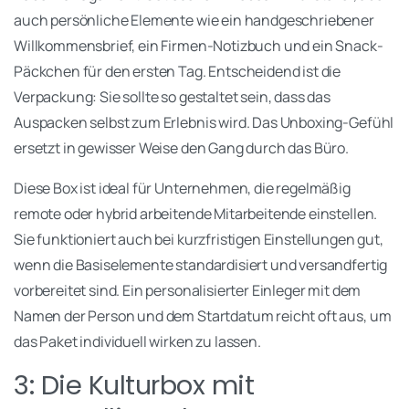
auch persönliche Elemente wie ein handgeschriebener
Willkommensbrief, ein Firmen-Notizbuch und ein Snack-
Päckchen für den ersten Tag. Entscheidend ist die
Verpackung: Sie sollte so gestaltet sein, dass das
Auspacken selbst zum Erlebnis wird. Das Unboxing-Gefühl
ersetzt in gewisser Weise den Gang durch das Büro.
Diese Box ist ideal für Unternehmen, die regelmäßig
remote oder hybrid arbeitende Mitarbeitende einstellen.
Sie funktioniert auch bei kurzfristigen Einstellungen gut,
wenn die Basiselemente standardisiert und versandfertig
vorbereitet sind. Ein personalisierter Einleger mit dem
Namen der Person und dem Startdatum reicht oft aus, um
das Paket individuell wirken zu lassen.
3: Die Kulturbox mit