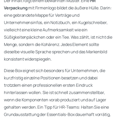
Der Inhalt folgt einem bewährten Muster. Eine
HR
Verpackung
mit Firmenlogo bildet die äußere Hülle. Darin:
eine gebrandete Mappe für Verträge und
Unternehmensinfos, ein Notizbuch, ein Kugelschreiber,
vielleicht eine kleine Aufmerksamkeit wie ein
Süßigkeitenpäckchen oder ein Tee. Was zählt, ist nicht die
Menge, sondern die Kohärenz. Jedes Element sollte
dieselbe visuelle Sprache sprechen und das Markenbild
konsistent widerspiegeln.
Diese Box eignet sich besonders für Unternehmen, die
kurzfristig einzelne Positionen besetzen und dabei
trotzdem einen professionellen ersten Eindruck
hinterlassen wollen. Sie ist schnell zusammenstellbar,
wenn die Komponenten vorab produziert und auf Lager
gehalten werden. Ein Tipp für HR-Teams: Halten Sie eine
Grundausstattung der Essentials-Box dauerhaft vorrätig,