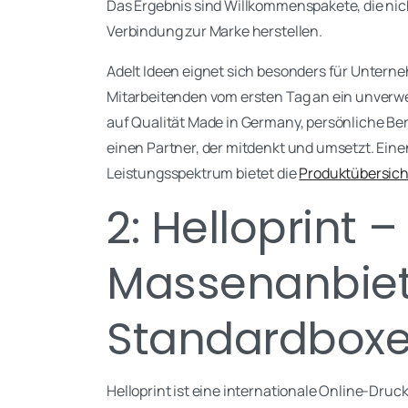
Das Ergebnis sind Willkommenspakete, die nich
Verbindung zur Marke herstellen.
Adelt Ideen eignet sich besonders für Untern
Mitarbeitenden vom ersten Tag an ein unverw
auf Qualität Made in Germany, persönliche Bera
einen Partner, der mitdenkt und umsetzt. Eine
Leistungsspektrum bietet die
Produktübersich
2: Helloprint –
Massenanbiet
Standardbox
Helloprint ist eine internationale Online-Druc