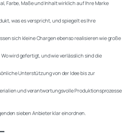
l, Farbe, Maße und Inhalt wirklich auf Ihre Marke
ukt, was es verspricht, und spiegelt es Ihre
ssen sich kleine Chargen ebenso realisieren wie große
:
Wo wird gefertigt, und wie verlässlich sind die
sönliche Unterstützung von der Idee bis zur
terialien und verantwortungsvolle Produktionsprozesse
olgenden sieben Anbieter klar einordnen.
–