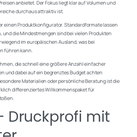
isen anbietet. Der Fokus liegt klar auf Volumen und
eiche durchaus attraktiv ist.
über einen Produktkonfigurator. Standardformate lassen
, und die Mindestmengen sind bei vielen Produkten
erwiegend im europäischen Ausland, was bei
en führen kann.
nehmen, die schnell eine größere Anzahl einfacher
n und dabei auf ein begrenztes Budget achten
besondere Materialien oder persönliche Beratung ist die
rklich differenziertes Willkommenspaket für
stoßen.
– Druckprofi mit
ter