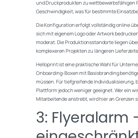
und Druckprodukten zu wettbewerbsfähigen Pre
Geschwindigkeit, was für bestimmte Einsatzber
Die Konfiguration erfolgt vollständig online 
sich mit eigenem Logo oder Artwork bedrucken
moderat. Die Produktionsstandorte liegen üb
komplexeren Projekten zu längeren Lieferzeit
Helloprint ist eine praktische Wahl für Unter
Onboarding-Boxen mit Basisbranding benötige
müssen. Für tiefgreifende Individualisierung, 
Plattform jedoch weniger geeignet. Wer ein wi
Mitarbeitende anstrebt, wird hier an Grenzen 
3: Flyeralarm 
eingeschränk