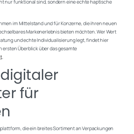
t nur funktional sind, sondern eine echte haptische
ehmen im Mittelstand und für Konzerne, die ihren neuen
echselbares Markenerlebnis bieten möchten. Wer Wert
tung und echte Individualisierung legt, findet hier
n ersten Überblick über das gesamte
t
.
 digitaler
er für
en
kplattform, die ein breites Sortiment an Verpackungen