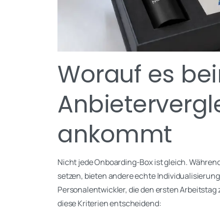
Worauf es be
Anbietervergle
ankommt
Nicht jede Onboarding-Box ist gleich. Währe
setzen, bieten andere echte Individualisierung 
Personalentwickler, die den ersten Arbeitstag
diese Kriterien entscheidend: