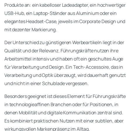
Produkte an: ein kabelloser Ladeadapter, ein hochwertiger
USB-Hub, ein Laptop-Ständer aus Aluminium oder ein
elegantes Headset-Case, jeweils im Corporate Design und
mit dezenter Markierung.
Der Unterschied zu günstigeren Werbeartikeln liegt in der
Qualität und der Relevanz. Führungskräfte nutzen ihre
Arbeitsmittel intensiv und haben oft ein geschultes Auge
für Verarbeitung und Design. Ein Tech-Accessoire, das in
Verarbeitung und Optik überzeugt, wird dauerhaft genutzt
und nicht in einer Schublade vergessen.
Besonders geeignet ist dieses Element für Führungskräfte
in technologieaffinen Branchen oder für Positionen, in
denen Mobilität und digitale Kommunikation zentral sind.
Es kombiniert praktischen Nutzen mit einer subtilen, aber
wirkungsvollen Markenpräsenz im Alltag.