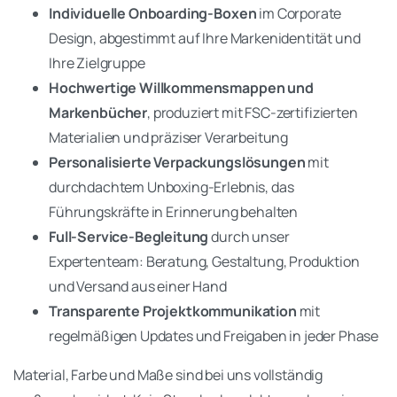
Individuelle Onboarding-Boxen
im Corporate
Design, abgestimmt auf Ihre Markenidentität und
Ihre Zielgruppe
Hochwertige Willkommensmappen und
Markenbücher
, produziert mit FSC-zertifizierten
Materialien und präziser Verarbeitung
Personalisierte Verpackungslösungen
mit
durchdachtem Unboxing-Erlebnis, das
Führungskräfte in Erinnerung behalten
Full-Service-Begleitung
durch unser
Expertenteam: Beratung, Gestaltung, Produktion
und Versand aus einer Hand
Transparente Projektkommunikation
mit
regelmäßigen Updates und Freigaben in jeder Phase
Material, Farbe und Maße sind bei uns vollständig