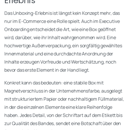
Erlebnis
Das Unboxing-Erlebnis ist längst kein Konzept mehr, das
nur im E-Commerce eine Rolle spielt. Auch im Executive
Onboarding entscheidet die Art, wie eine Box geöffnet
wird, darüber, wie ihr Inhalt wahrgenommen wird. Eine
hochwertige Außenverpackung, ein sorgfältig gewähltes
Innenmaterial und eine durchdachte Anordnung der
Inhalte erzeugen Vorfreude und Wertschätzung, noch
bevor das erste Element in der Hand liegt.
Konkret kann das bedeuten: eine stabile Box mit
Magnetverschluss in der Unternehmensfarbe, ausgelegt
mit strukturiertem Papier oder nachhaltigem Füllmaterial,
in der die einzelnen Elemente eine klare Reihenfolge
haben. Jedes Detail, von der Schriftart auf dem Etikett bis
zur Qualität des Bandes, sendet eine Botschaft über den