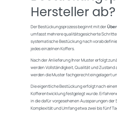
Hersteller ab?
Der Bestückungsprozess beginnt mit der
Über
umfasst mehrere qualitätsgesicherte Schritt
systematische Bestückung nach vorab defini
jedes einzelnen Koffers.
Nach der Anlieferung Ihrer Muster erfolgt zun
werden Vollständigkeit, Qualität und Zustand
werden die Muster fachgerecht eingelagert un
Die eigentliche Bestückung erfolgt nach eine
Kofferentwicklung festgelegt wurde. Erfahrene 
in die dafür vorgesehenen Aussparungen der S
Komplexität und Umfang etwa zwei bis fünf Ta