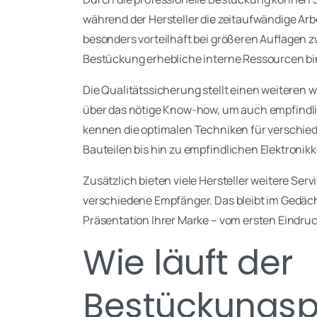
während der Hersteller die zeitaufwändige Arb
besonders vorteilhaft bei größeren Auflagen 
Bestückung erhebliche interne Ressourcen b
Die Qualitätssicherung stellt einen weiteren w
über das nötige Know-how, um auch empfindli
kennen die optimalen Techniken für verschie
Bauteilen bis hin zu empfindlichen Elektroni
Zusätzlich bieten viele Hersteller weitere Ser
verschiedene Empfänger. Das bleibt im Gedäch
Präsentation Ihrer Marke – vom ersten Eindruc
Wie läuft der
Bestückungsp