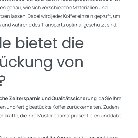
sten genau, wie sich verschiedene Materialien und
zen lassen. Dabei wird jeder Koffer einzeln geprüft, um
en und während des Transports optimal geschützt sind.
e bietet die
tückung von
?
che Zeitersparnis und Qualitätssicherung
, da Sie Ihre
en und fertig bestückte Koffer zurückerhalten. Zudem
achkräfte, die Ihre Muster optimal präsentieren und dabei
e sich vollständig auf Ihr Kerngeschäft konzentrieren,