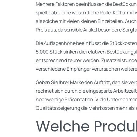
Mehrere Faktoren beeinflussen die Bestückung
spielt dabei eine wesentliche Rolle: Koffer mi
als solche mit vielen kleinen Einzelteilen. Auc
Preis aus, da sensible Artikel besondere Sorgfa
Die Auflagenhöhe beeinflusst die Stückkosten
5.000 Stück sinken die relativen Bestückungs
entsprechend teurer werden. Zusatzleistungen
verschiedene Empfänger verursachen weitere
Geben Sie Ihrer Marke den Auftritt, den sie ver
rechnet sich durch die eingesparte Arbeitszei
hochwertige Präsentation. Viele Unternehmen s
Qualitätssteigerung die Mehrkosten mehr als 
Welche Produk