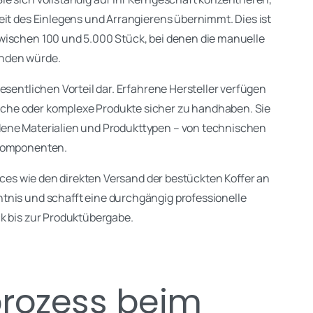
eit des Einlegens und Arrangierens übernimmt. Dies ist
zwischen 100 und 5.000 Stück, bei denen die manuelle
inden würde.
esentlichen Vorteil dar. Erfahrene Hersteller verfügen
che oder komplexe Produkte sicher zu handhaben. Sie
dene Materialien und Produkttypen – von technischen
kkomponenten.
vices wie den direkten Versand der bestückten Koffer an
tnis und schafft eine durchgängig professionelle
k bis zur Produktübergabe.
rozess beim