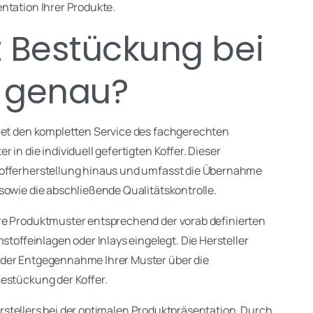
ntation Ihrer Produkte.
 Bestückung bei
n genau?
et den kompletten Service des fachgerechten
in die individuell gefertigten Koffer. Dieser
Kofferherstellung hinaus und umfasst die Übernahme
sowie die abschließende Qualitätskontrolle.
re Produktmuster entsprechend der vorab definierten
ffeinlagen oder Inlays eingelegt. Die Hersteller
 der Entgegennahme Ihrer Muster über die
Bestückung der Koffer.
 Herstellers bei der optimalen Produktpräsentation. Durch