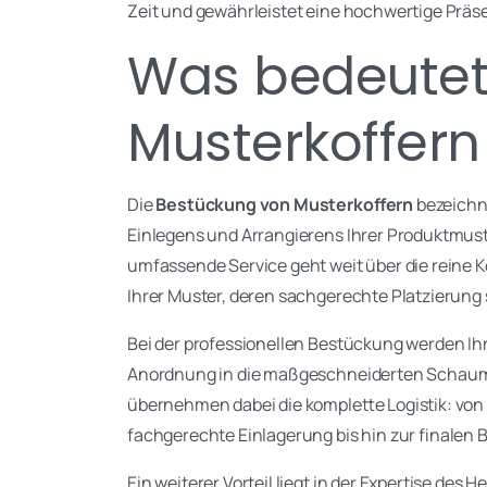
Zeit und gewährleistet eine hochwertige Präse
Was bedeutet
Musterkoffer
Die
Bestückung von Musterkoffern
bezeichn
Einlegens und Arrangierens Ihrer Produktmuster 
umfassende Service geht weit über die reine 
Ihrer Muster, deren sachgerechte Platzierung 
Bei der professionellen Bestückung werden Ih
Anordnung in die maßgeschneiderten Schaumsto
übernehmen dabei die komplette Logistik: von
fachgerechte Einlagerung bis hin zur finalen 
Ein weiterer Vorteil liegt in der Expertise des