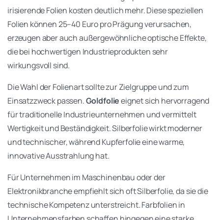
irisierende Folien kosten deutlich mehr. Diese speziellen
Folien können 25–40 Euro pro Prägung verursachen,
erzeugen aber auch außergewöhnliche optische Effekte,
die bei hochwertigen Industrieprodukten sehr
wirkungsvoll sind.
Die Wahl der Folienart sollte zur Zielgruppe und zum
Einsatzzweck passen.
Goldfolie
eignet sich hervorragend
für traditionelle Industrieunternehmen und vermittelt
Wertigkeit und Beständigkeit. Silberfolie wirkt moderner
und technischer, während Kupferfolie eine warme,
innovative Ausstrahlung hat.
Für Unternehmen im Maschinenbau oder der
Elektronikbranche empfiehlt sich oft Silberfolie, da sie die
technische Kompetenz unterstreicht. Farbfolien in
Unternehmensfarben schaffen hingegen eine starke