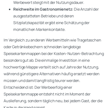
Werbewert steigt mit der Nutzungsdauer.
Reichweite im Gastronomienetz:
Die Anzahl der
ausgestatteten Betriebe und deren
Sitzplatzkapazität ergibt eine Schätzung der
monatlichen Markenkontakte.
Im Vergleich zu anderen Werbemitteln wie Tragetaschen
oder Getränkebechern schneiden langlebige
Speisekartenmappen bei der Kosten-Nutzen-Betrachtung
besonders gut ab. Die einmalige Investition in eine
hochwertige Mappe verteilt sich auf Jahre der Nutzung,
während günstigere Alternativen häufig ersetzt werden
müssen und damit langfristig teurer werden.
Entscheidend ist: Der Werbeerfolg einer
Speisekartenmappe entsteht nicht im Moment der
Auslieferung, sondern täglich neu, bei jedem Gast, der die
Karte in die Hand nimmt.