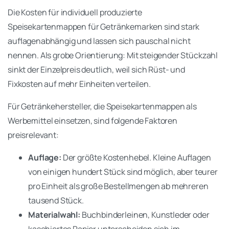
Die Kosten für individuell produzierte
Speisekartenmappen für Getränkemarken sind stark
auflagenabhängig und lassen sich pauschal nicht
nennen. Als grobe Orientierung: Mit steigender Stückzahl
sinkt der Einzelpreis deutlich, weil sich Rüst- und
Fixkosten auf mehr Einheiten verteilen.
Für Getränkehersteller, die Speisekartenmappen als
Werbemittel einsetzen, sind folgende Faktoren
preisrelevant:
Auflage:
Der größte Kostenhebel. Kleine Auflagen
von einigen hundert Stück sind möglich, aber teurer
pro Einheit als große Bestellmengen ab mehreren
tausend Stück.
Materialwahl:
Buchbinderleinen, Kunstleder oder
kaschiertes Papier unterscheiden sich im