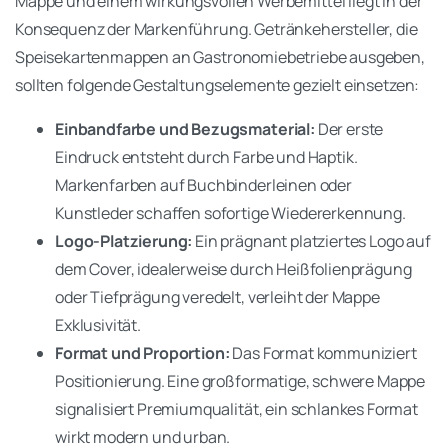
Mappe und einem wirkungsvollen Werbemittel liegt in der
Konsequenz der Markenführung. Getränkehersteller, die
Speisekartenmappen an Gastronomiebetriebe ausgeben,
sollten folgende Gestaltungselemente gezielt einsetzen:
Einbandfarbe und Bezugsmaterial:
Der erste
Eindruck entsteht durch Farbe und Haptik.
Markenfarben auf Buchbinderleinen oder
Kunstleder schaffen sofortige Wiedererkennung.
Logo-Platzierung:
Ein prägnant platziertes Logo auf
dem Cover, idealerweise durch Heißfolienprägung
oder Tiefprägung veredelt, verleiht der Mappe
Exklusivität.
Format und Proportion:
Das Format kommuniziert
Positionierung. Eine großformatige, schwere Mappe
signalisiert Premiumqualität, ein schlankes Format
wirkt modern und urban.