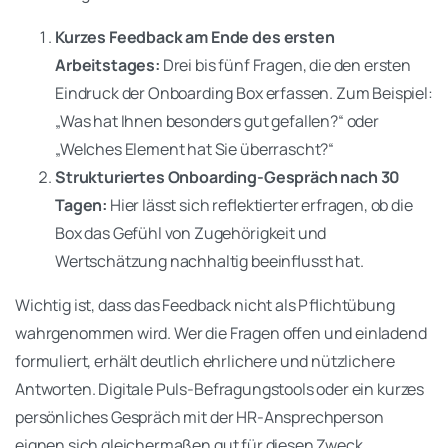
Kurzes Feedback am Ende des ersten
Arbeitstages:
Drei bis fünf Fragen, die den ersten
Eindruck der Onboarding Box erfassen. Zum Beispiel:
„Was hat Ihnen besonders gut gefallen?“ oder
„Welches Element hat Sie überrascht?“
Strukturiertes Onboarding-Gespräch nach 30
Tagen:
Hier lässt sich reflektierter erfragen, ob die
Box das Gefühl von Zugehörigkeit und
Wertschätzung nachhaltig beeinflusst hat.
Wichtig ist, dass das Feedback nicht als Pflichtübung
wahrgenommen wird. Wer die Fragen offen und einladend
formuliert, erhält deutlich ehrlichere und nützlichere
Antworten. Digitale Puls-Befragungstools oder ein kurzes
persönliches Gespräch mit der HR-Ansprechperson
eignen sich gleichermaßen gut für diesen Zweck.