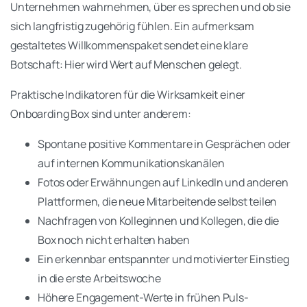
Unternehmen wahrnehmen, über es sprechen und ob sie
sich langfristig zugehörig fühlen. Ein aufmerksam
gestaltetes Willkommenspaket sendet eine klare
Botschaft: Hier wird Wert auf Menschen gelegt.
Praktische Indikatoren für die Wirksamkeit einer
Onboarding Box sind unter anderem:
Spontane positive Kommentare in Gesprächen oder
auf internen Kommunikationskanälen
Fotos oder Erwähnungen auf LinkedIn und anderen
Plattformen, die neue Mitarbeitende selbst teilen
Nachfragen von Kolleginnen und Kollegen, die die
Box noch nicht erhalten haben
Ein erkennbar entspannter und motivierter Einstieg
in die erste Arbeitswoche
Höhere Engagement-Werte in frühen Puls-